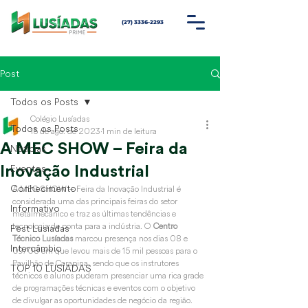
(27) 3336-2293
Post
Todos os Posts
Colégio Lusíadas
Todos os Posts
15 de ago. de 2023
1 min de leitura
A MEC SHOW – Feira da
Notícias
Eventos
Inovação Industrial
Conhecimento
A MEC SHOW – Feira da Inovação Industrial é 
considerada uma das principais feiras do setor 
Informativo
metalmecânico e traz as últimas tendências e 
tecnologia de ponta para a indústria. O 
Centro 
Fest Lusíadas
Técnico Lusíadas
 marcou presença nos dias 08 e 
Intercâmbio
09/08 em que levou mais de 15 mil pessoas para o 
Pavilhão de Carapina, sendo que os instrutores 
TOP 10 LUSÍADAS
técnicos e alunos puderam presenciar uma rica grade 
de programações técnicas e eventos com o objetivo 
de divulgar as oportunidades de negócio da região.