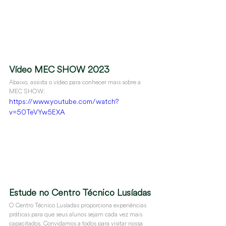
Vídeo MEC SHOW 2023
Abaixo, assista o vídeo para conhecer mais sobre a 
MEC SHOW:
https://www.youtube.com/watch?
v=50TeVYw5EXA
Estude no Centro Técnico Lusíadas
O Centro Técnico Lusíadas proporciona experiências 
práticas para que seus alunos sejam cada vez mais 
capacitados. Convidamos a todos para visitar nossa 