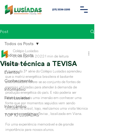
(27) 3336-2293
Post
Todos os Posts
Colégio Lusíadas
Todos os Posts
25 de ago. de 2022
1 min de leitura
Visita técnica a TEVISA
Notícias
A turma da 3ª série do Colégio Lusíadas aprendeu 
Eventos
que a matriz energética brasileira é bastante 
Conhecimento
diversificada e refere-se ao conjunto de fontes de 
energias utilizadas para atender à demanda de 
Informativo
produção energética do país. E não poderia ser 
Fest Lusíadas
diferente, através uma imersão em conhecer uma 
fonte que por momentos seguidos vem sendo 
Intercâmbio
utilizada no Brasil, logo, realizamos uma visita técnica 
a usina termoelétrica Tevisa , localizada em Viana.
TOP 10 LUSÍADAS
Foi uma experiência memorável e de grande 
importância para nossos alunos.