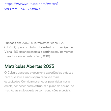
https://www.youtube.com/watch?
v=riuzPqOq4FQ&t=47s
Fundada em 2007, a Termelétrica Viana S.A. 
(TEVISA) opera no Distrito Industrial do município de 
Viana (ES), gerando energia a partir de equipamentos 
movidos a óleo combustível (OCB1).
Matrículas Abertas 2023
O Colégio Lusíadas proporciona experiências práticas 
para que seus alunos sejam cada vez mais 
capacitados. Convidamos a todos para visitar nossa 
escola, conhecer nossa estrutura e plano de ensino. As 
matrículas estão abertas e com condições especiais.